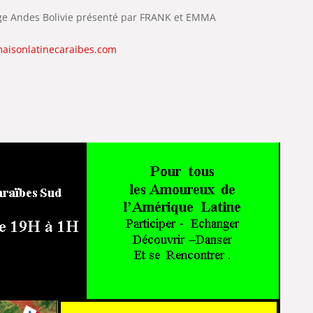
age Andes Bolivie présenté par FRANK et EMMA
aisonlatinecaraibes.com