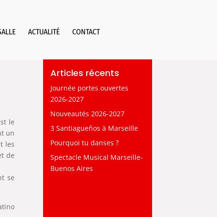
SALLE
ACTUALITÉ
CONTACT
Articles récents
Journée portes ouvertes
2026-2027
Nouveautés 2026-2027
st le
3 Santiagueños à Marseille
nt un
Pourquoi tu danses ?
t les
et de
Spectacle Musical Marseille-
Buenos Aires
nt se
atino