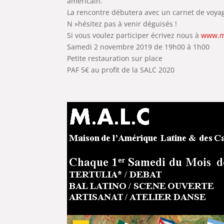
américain.
La rencontre débutera avec un carnet de voy
N »hésitez pas à venir déguisés !
Si vous voulez participer écrivez nous à
www.m
Samedi 2 novembre 2019 de 19h00 à 1h00
Petite restauration sur place
PAF 5€ au profit de la SALC 2020